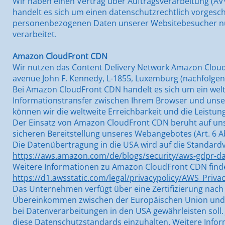
Wir haben einen Vertrag über Auftragsverarbeitung (AV
handelt es sich um einen datenschutzrechtlich vorgeschr
personenbezogenen Daten unserer Websitebesucher nu
verarbeitet.
Amazon CloudFront CDN
Wir nutzen das Content Delivery Network Amazon Cloud
avenue John F. Kennedy, L-1855, Luxemburg (nachfolge
Bei Amazon CloudFront CDN handelt es sich um ein weltw
Informationstransfer zwischen Ihrem Browser und unser
können wir die weltweite Erreichbarkeit und die Leistu
Der Einsatz von Amazon CloudFront CDN beruht auf unse
sicheren Bereitstellung unseres Webangebotes (Art. 6 Abs
Die Datenübertragung in die USA wird auf die Standardve
https://aws.amazon.com/de/blogs/security/aws-gdpr-d
Weitere Informationen zu Amazon CloudFront CDN finde
https://d1.awsstatic.com/legal/privacypolicy/AWS_Priv
Das Unternehmen verfügt über eine Zertifizierung nach
Übereinkommen zwischen der Europäischen Union und d
bei Datenverarbeitungen in den USA gewährleisten soll. 
diese Datenschutzstandards einzuhalten. Weitere Infor