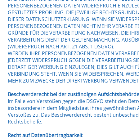
PERSONENBEZOGENEN DATEN WIDERSPRUCH EINZULEGEN
GESTÜTZTES PROFILING. DIE JEWEILIGE RECHTSGRUND
DIESER DATENSCHUTZERKLÄRUNG. WENN SIE WIDERSPR
PERSONENBEZOGENEN DATEN NICHT MEHR VERARBEITE
GRÜNDE FÜR DIE VERARBEITUNG NACHWEISEN, DIE IHR
VERARBEITUNG DIENT DER GELTENDMACHUNG, AUSÜ
(WIDERSPRUCH NACH ART. 21 ABS. 1 DSGVO).
WERDEN IHRE PERSONENBEZOGENEN DATEN VERARBEITE
JEDERZEIT WIDERSPRUCH GEGEN DIE VERARBEITUNG 
DERARTIGER WERBUNG EINZULEGEN; DIES GILT AUCH F
VERBINDUNG STEHT. WENN SIE WIDERSPRECHEN, WER
MEHR ZUM ZWECKE DER DIREKTWERBUNG VERWENDET (W
Beschwerde­recht bei der zuständigen Aufsichts­behörd
Im Falle von Verstößen gegen die DSGVO steht den Betr
insbesondere in dem Mitgliedstaat ihres gewöhnlichen A
Verstoßes zu. Das Beschwerderecht besteht unbeschadet
Rechtsbehelfe.
Recht auf Daten­übertrag­barkeit