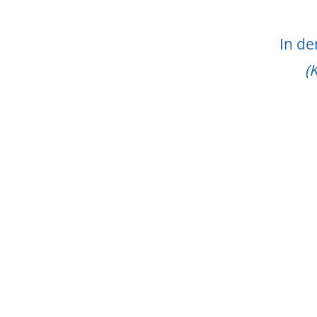
In de
(